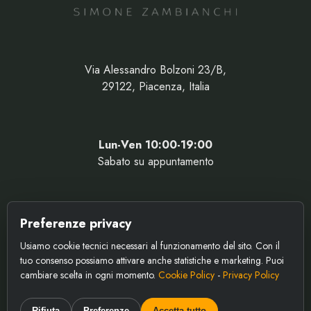
Via Alessandro Bolzoni 23/B,
29122, Piacenza, Italia
Lun-Ven 10:00-19:00
Sabato su appuntamento
simone@trico-art.com
Preferenze privacy
338 2522180
Usiamo cookie tecnici necessari al funzionamento del sito. Con il
tuo consenso possiamo attivare anche statistiche e marketing. Puoi
cambiare scelta in ogni momento.
Cookie Policy
-
Privacy Policy
© 2022 Tricoart by Simone Zambianchi. P. I. 01356470334 - Tutti
i diritti riservati.
Privacy Policy
e
Cookie Policy
Rifiuta
Preferenze
Accetta tutto